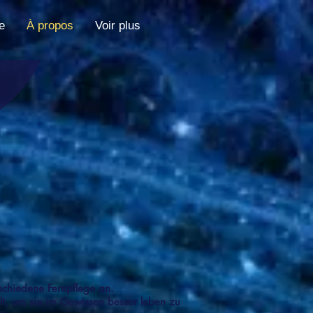
e
À propos
Voir plus
rschiedene Fernpflege an.
lt, um sie im Gewissen besser leben zu