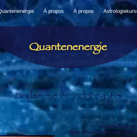
Quantenenergie
À propos
À propos
Astrologiekurs
Quantenenergie
Finden Sie Ihr Indoor-GPS
Ich biete Ihnen ve
Diese Behandlungen sind untertei