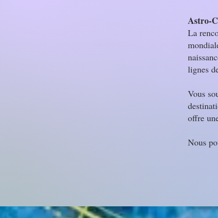
Astro-C
La renco
mondiale
naissanc
lignes d
Vous sou
destinat
offre un
Nous po