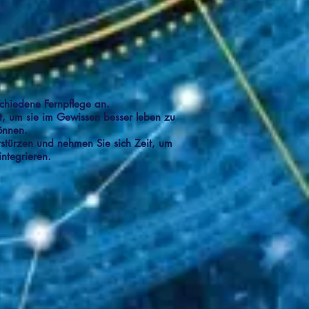
schiedene Fernpflege an.
lt, um sie im Gewissen besser leben zu
önnen.
erstürzen und nehmen Sie sich Zeit, um
integrieren.