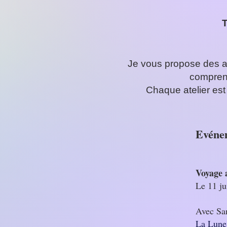
T
Je vous propose des at
comprend
Chaque atelier est
Evénem
Voyage 
Le 11 ju
Avec San
La Lune 