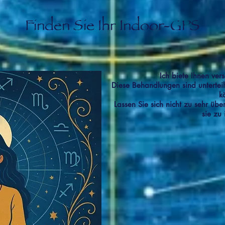
Finden Sie Ihr Indoor-GPS
Ich biete Ihnen ver
Diese Behandlungen sind untertei
k
Lassen Sie sich nicht zu sehr üb
sie zu 