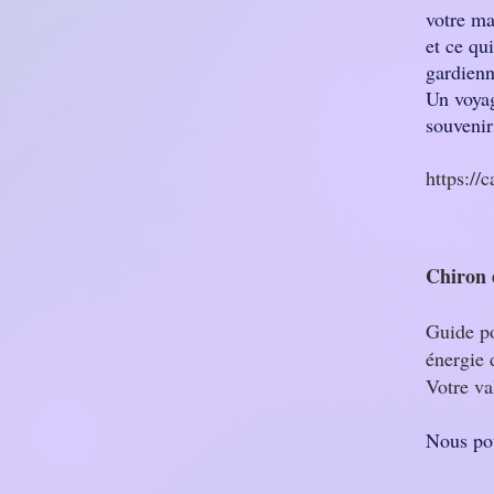
votre ma
et ce qu
gardienn
Un voyag
souvenir
https://
Chiron
Guide po
énergie 
Votre va
Nous pou