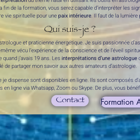
terprétation
du thème natal en utilisant les outils en astrologi
 fin de la formation, vous serez capable d’interpréter les sign
 vie spirituelle pour une
paix intérieure
. Il faut de la lumière
Qui suis-je ?
strologue et praticienne énergétique. Je suis passionnée d’ast
-même vécu l’expérience de la conscience et de l’éveil spiritue
 quand j’avais 19 ans. Les
interprétations d’une astrologue
o
idé de partager mon savoir aux autres amateurs d’astrologie.
 je dispense sont disponibles en ligne. Ils sont composés d’a
s en ligne via Whatsapp, Zoom ou Skype. De plus, vous bén
Contact
Formation A