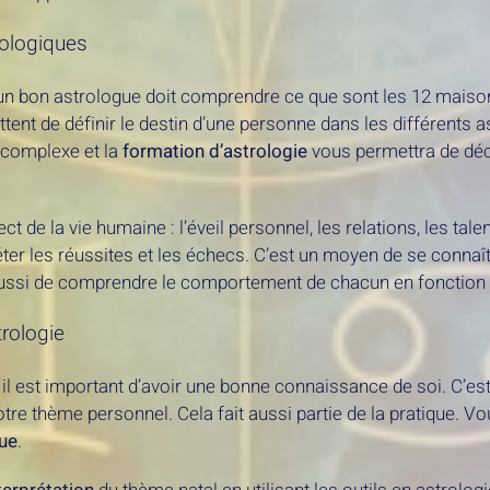
ologiques
, un bon astrologue doit comprendre ce que sont les 12 mais
tent de définir le destin d’une personne dans les différents a
 complexe et la
formation d’astrologie
vous permettra de dé
e la vie humaine : l’éveil personnel, les relations, les talent
ter les réussites et les échecs. C’est un moyen de se connaî
aussi de comprendre le comportement de chacun en fonction
trologie
 il est important d’avoir une bonne connaissance de soi. C’est
re thème personnel. Cela fait aussi partie de la pratique. Vo
ue
.