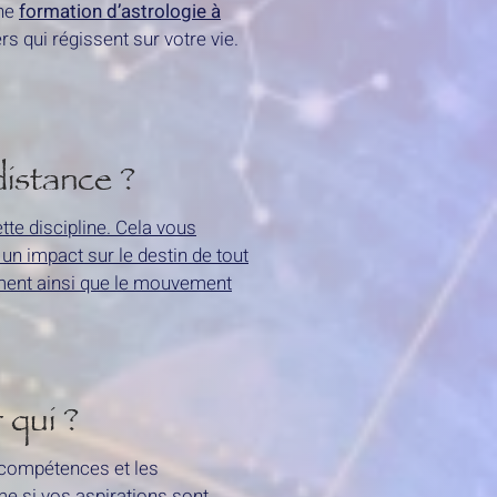
une
formation d’astrologie à
s qui régissent sur votre vie.
distance ?
tte discipline. Cela vous
un impact sur le destin de tout
cement ainsi que le mouvement
 qui ?
s compétences et les
e si vos aspirations sont