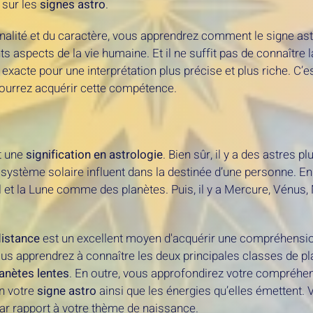
 sur les
signes astro
.
onnalité et du caractère, vous apprendrez comment le signe ast
ts aspects de la vie humaine. Et il ne suffit pas de connaître l
exacte pour une interprétation plus précise et plus riche. C’e
ourrez acquérir cette compétence.
nt une
signification en astrologie
. Bien sûr, il y a des astres 
système solaire influent dans la destinée d’une personne. En a
 et la Lune comme des planètes. Puis, il y a Mercure, Vénus, 
distance
est un excellent moyen d'acquérir une compréhensi
us apprendrez à connaître les deux principales classes de pla
anètes lentes
. En outre, vous approfondirez votre compréhens
on votre
signe astro
ainsi que les énergies qu’elles émettent
r rapport à votre thème de naissance.