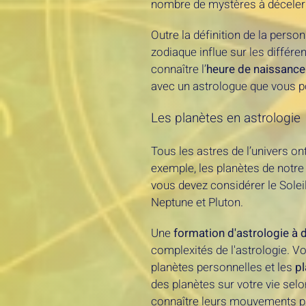
nombre de mystères à déceler
Outre la définition de la pers
zodiaque influe sur les différen
connaître l’
heure de naissance
avec un astrologue que vous p
Les planètes en astrologie
Tous les astres de l’univers o
exemple, les planètes de notre 
vous devez considérer le Soleil
Neptune et Pluton.
Une
formation d'astrologie à 
complexités de l'astrologie. Vo
planètes personnelles et les
pl
des planètes sur votre vie sel
connaître leurs mouvements pa