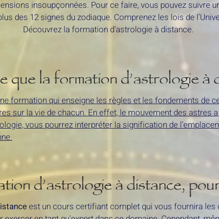
nsions insoupçonnées. Pour ce faire, vous pouvez suivre 
lus des 12 signes du zodiaque. Comprenez les lois de l’Univer
Découvrez la formation d’astrologie à distance.
 que la formation d’astrologie à 
une formation qui enseigne les règles et les fondements de ce
res sur la vie de chacun. En effet, le mouvement des astres a 
rologie, vous pourrez interpréter la signification de l’empla
nne.
tion d’astrologie à distance, pour
distance
est un cours certifiant complet qui vous fournira le
ur exercer en tant qu'expert dans ce domaine. Cependant, mêm