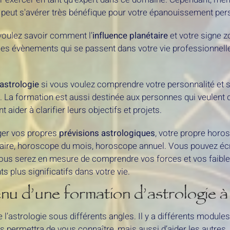
on peut s'avérer très bénéfique pour votre épanouissement per
 voulez savoir comment l’
influence planétaire
et votre signe z
 les évènements qui se passent dans votre vie professionnell
astrologie
si vous voulez comprendre votre personnalité et so
ire. La formation est aussi destinée aux personnes qui veulen
aider à clarifier leurs objectifs et projets.
ger vos propres
prévisions astrologiques
, votre propre horo
re, horoscope du mois, horoscope annuel. Vous pouvez écr
ous serez en mesure de comprendre vos forces et vos faibl
 plus significatifs dans votre vie.
nu d’une formation d’astrologie à
l’astrologie sous différents angles. Il y a différents modules
s permettra de vous connaître, mais aussi d’aider les autres.