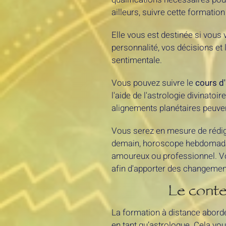
ailleurs, suivre cette formati
Elle vous est destinée si vous
personnalité, vos décisions et
sentimentale.
Vous pouvez suivre le
cours d'
l'aide de l'astrologie divinato
alignements planétaires peuvent 
Vous serez en mesure de rédi
demain, horoscope hebdomadai
amoureux ou professionnel. V
afin d'apporter des changements
Le conte
La formation à distance aborde 
en tant qu’astrologue. Cela vou